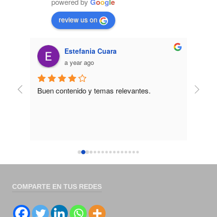
powered by
G
o
o
g
l
e
review us on
Estefania Cuara
a year ago
Buen contenido y temas relevantes.
La ca
ble y 
expli
urso
Sería
pregu
explic
estén
consi
graba
30 dí
COMPARTE EN TUS REDES
es nec
anota