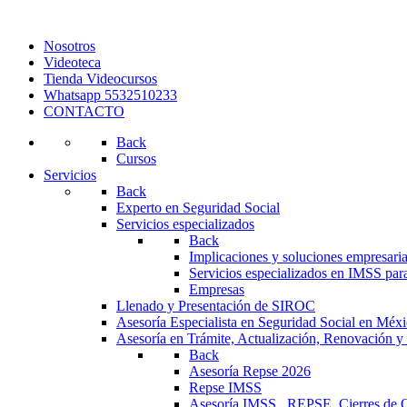
Nosotros
Videoteca
Tienda Videocursos
Whatsapp 5532510233
CONTACTO
Back
Cursos
Servicios
Back
Experto en Seguridad Social
Servicios especializados
Back
Implicaciones y soluciones empresaria
Servicios especializados en IMSS par
Empresas
Llenado y Presentación de SIROC
Asesoría Especialista en Seguridad Social en Méx
Asesoría en Trámite, Actualización, Renovación y
Back
Asesoría Repse 2026
Repse IMSS
Asesoría IMSS , REPSE, Cierres de O