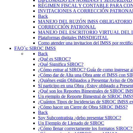
DIPLOMADO EN NÓMINAS Y SEGURIDAD S
RÉGIMEN FISCAL Y CONTABLE PARA C
INVITACIONES A CORRECCIÓN PATRONA
Back
MANEJO DEL BUZÓN IMSS OBLIGATORIO
CORRECCIÓN PATRONAL
MANEJO DEL ESCRITORIO VIRTUAL DEL 
Plataformas digitales IMSSDIGITAL
Como atender una invitacion del IMSS por rectific
FAQ´s: SIROC IMSS
Back
¿Qué es SIROC?
¿Qué Significa SIROC?
¿Cómo entrar al SIROC? Guía de como ingresar 
¿Cómo dar de Alta una Obra ante el IMSS con S
¿Quiénes están Obligados a Presentar Aviso de 
Sí participo en una Obra ¿Estoy obligado a Prese
¿Qué son los Reportes Bimestrales de SIROC IM
Un ejemplo de Reporte Bimestral de SIROC IMS
¿Cuántos Tipos de Incidencias de SIROC IMSS ex
¿Cómo hacer un Cierre de Obra SIROC IMSS?
Back
Soy Subcontratista ¿debo presentar SIROC?
Un Ejemplo de Llenado de SIROC
¿Cómo llenar correctamente los formatos SIROC?