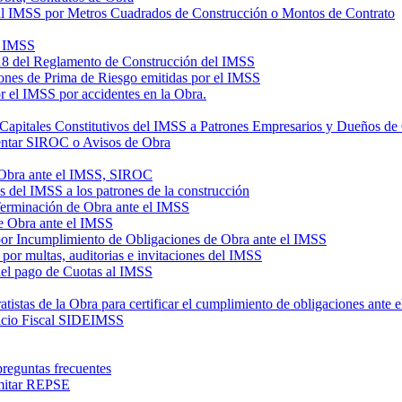
 al IMSS por Metros Cuadrados de Construcción o Montos de Contrato
l IMSS
 18 del Reglamento de Construcción del IMSS
iones de Prima de Riesgo emitidas por el IMSS
r el IMSS por accidentes en la Obra.
 Capitales Constitutivos del IMSS a Patrones Empresarios y Dueños de
sentar SIROC o Avisos de Obra
 Obra ante el IMSS, SIROC
es del IMSS a los patrones de la construcción
Terminación de Obra ante el IMSS
e Obra ante el IMSS
por Incumplimiento de Obligaciones de Obra ante el IMSS
 por multas, auditorias e invitaciones del IMSS
del pago de Cuotas al IMSS
tistas de la Obra para certificar el cumplimiento de obligaciones ante 
cicio Fiscal SIDEIMSS
reguntas frecuentes
amitar REPSE