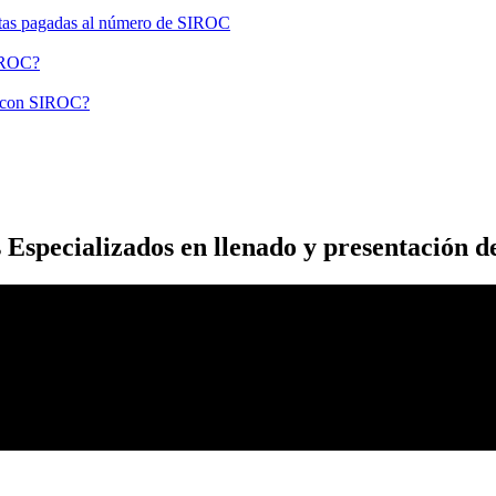
otas pagadas al número de SIROC
SIROC?
a con SIROC?
s Especializados en llenado y presentación 