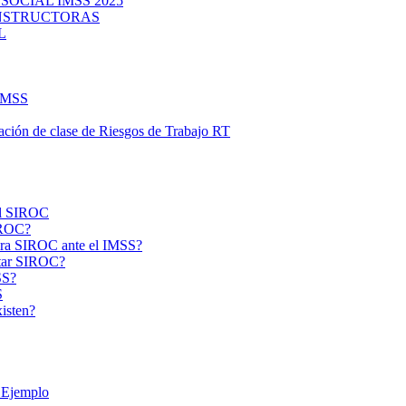
OCIAL IMSS 2025
ONSTRUCTORAS
L
IMSS
ación de clase de Riesgos de Trabajo RT
al SIROC
IROC?
Obra SIROC ante el IMSS?
ntar SIROC?
SS?
S
isten?
 Ejemplo