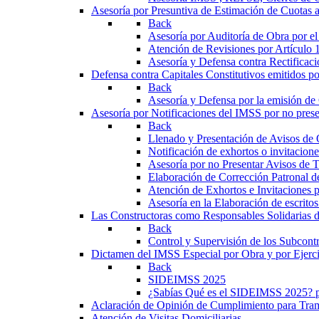
Asesoría por Presuntiva de Estimación de Cuotas
Back
Asesoría por Auditoría de Obra por e
Atención de Revisiones por Artículo
Asesoría y Defensa contra Rectificac
Defensa contra Capitales Constitutivos emitidos po
Back
Asesoría y Defensa por la emisión de
Asesoría por Notificaciones del IMSS por no pre
Back
Llenado y Presentación de Avisos de
Notificación de exhortos o invitacion
Asesoría por no Presentar Avisos de 
Elaboración de Corrección Patronal d
Atención de Exhortos e Invitaciones 
Asesoría en la Elaboración de escritos
Las Constructoras como Responsables Solidarias 
Back
Control y Supervisión de los Subcontra
Dictamen del IMSS Especial por Obra y por Ejer
Back
SIDEIMSS 2025
¿Sabías Qué es el SIDEIMSS 2025? p
Aclaración de Opinión de Cumplimiento para Tr
Atención de Visitas Domiciliarias