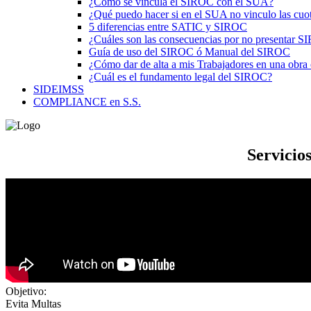
¿Cómo se vincula el SIROC con el SUA?
¿Qué puedo hacer si en el SUA no vinculo las cu
5 diferencias entre SATIC y SIROC
¿Cuáles son las consecuencias por no presentar 
Guía de uso del SIROC ó Manual del SIROC
¿Cómo dar de alta a mis Trabajadores en una obr
¿Cuál es el fundamento legal del SIROC?
SIDEIMSS
COMPLIANCE en S.S.
Servicio
Objetivo:
Evita Multas