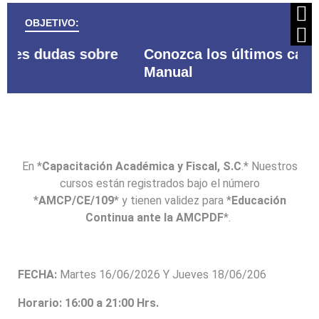
OBJETIVO:
Conozca los últimos cambios de su
Re
Manual
l
En *
Capacitación Académica y Fiscal, S.C
.* Nuestros
cursos están registrados bajo el número
*
AMCP/CE/109
* y tienen validez para *
Educación
Continua ante la AMCPDF
*.
FECHA:
Martes 16/06/2026 Y Jueves 18/06/206
Horario: 16:00 a 21:00 Hrs.