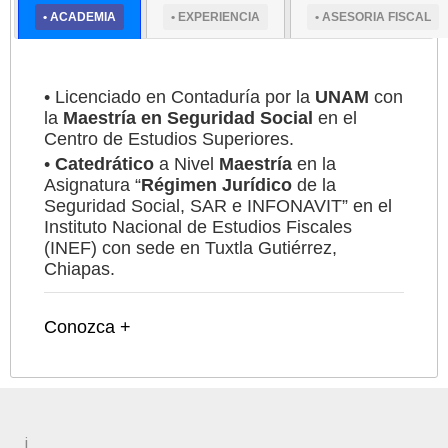
• ACADEMIA
• EXPERIENCIA
• ASESORIA FISCAL
Experto en temas relacionados con el IMSS y
construcción
Conozca +
• Licenciado en Contaduría por la
UNAM
con
la
Maestría en Seguridad Social
en el
Centro de Estudios Superiores.
•
Catedrático
a Nivel
Maestría
en la
Asignatura “
Régimen Jurídico
de la
Seguridad Social, SAR e INFONAVIT” en el
Instituto Nacional de Estudios Fiscales
(INEF) con sede en Tuxtla Gutiérrez,
Chiapas.
Conozca +
¡