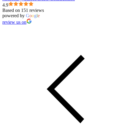
4.9
Based on 151 reviews
powered by
G
o
o
g
l
e
review us on