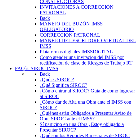
CONSTRUCTORAS
INVITACIONES A CORRECCIÓN
PATRONAL
Back
MANEJO DEL BUZÓN IMSS
OBLIGATORIO
CORRECCIÓN PATRONAL
MANEJO DEL ESCRITORIO VIRTUAL DEL
IMSS
Plataformas digitales IMSSDIGITAL
Como atender una invitacion del IMSS por
rectificación de clase de Riesgos de Trabajo RT
FAQ´s: SIROC IMSS
Back
¿Qué es SIROC?
¿Qué Significa SIROC?
¿Cómo entrar al SIROC? Guía de como ingresar
al SIROC
¿Cómo dar de Alta una Obra ante el IMSS con
SIROC?
¿Quiénes están Obligados a Presentar Aviso de
Obra SIROC ante el IMSS?
Sí participo en una Obra ¿Estoy obligado a
Presentar SIROC?
¿Qué son los Reportes Bimestrales de SIROC