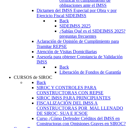
certificar el cumplimiento de
obligaciones ante el IMSS
Dictamen del IMSS Especial por Obra y por
Ejercicio Fiscal SIDEIMSS
Back
SIDEIMSS 2025
¿Sabías Qué es el SIDEIMSS 2025?
preguntas frecuentes
Aclaración de Opinión de Cumplimiento para
Tramitar REPSE
Atención de Visitas Domiciliarias
Asesoría para obtener Constancia de Validación
IMSS
Back
Liberación de Fondos de Garantía
CURSOS de SIROC
Back
SIROC Y CONTROLES PARA
CONSTRUCTORAS CON REPSE
SIROC IMSS PARA PRINCIPIANTES
FISCALIZACIÓN DEL IMSS A
CONSTRUCTORAS POR MAL LLENADO
DE SIROC, SUA E ICSOE
Curso ¿Cómo Defender Créditos del IMSS en
Constructoras con Omisiones Graves en SIROC?