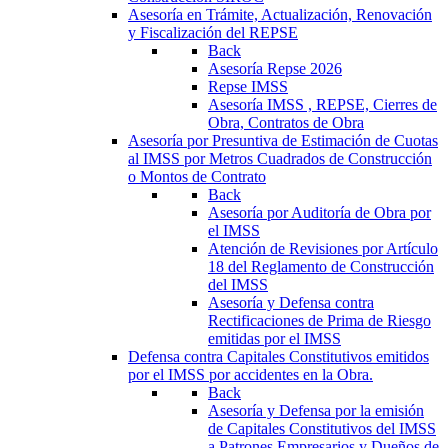
Asesoría en Trámite, Actualización, Renovación
y Fiscalización del REPSE
Back
Asesoría Repse 2026
Repse IMSS
Asesoría IMSS , REPSE, Cierres de
Obra, Contratos de Obra
Asesoría por Presuntiva de Estimación de Cuotas
al IMSS por Metros Cuadrados de Construcción
o Montos de Contrato
Back
Asesoría por Auditoría de Obra por
el IMSS
Atención de Revisiones por Artículo
18 del Reglamento de Construcción
del IMSS
Asesoría y Defensa contra
Rectificaciones de Prima de Riesgo
emitidas por el IMSS
Defensa contra Capitales Constitutivos emitidos
por el IMSS por accidentes en la Obra.
Back
Asesoría y Defensa por la emisión
de Capitales Constitutivos del IMSS
a Patrones Empresarios y Dueños de