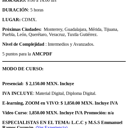
HORARIO:
9:00 a 14:00 hrs
DURACIÓN
: 5 horas
LUGAR:
CDMX.
Próximas Ciudades:
Monterrey, Guadalajara, Mérida, Tijuana,
Puebla, León, Querétaro, Veracruz, Tuxtla Gutiérrez.
Nivel de Complejidad
: Intermedios y Avanzados.
5 puntos para la
AMCPDF
MODO DE CURSO:
Presencial: $ 2,150.00 MXN. Incluye
IVA
INCLUYE
: Material Digital, Diploma Digital.
E-learning, ZOOM en VIVO
:
$
1,850.00 MXN
. Incluye IVA
Video Curso
:
1,850.00 MXN
. Incluye IVA
Promoción: n/a
ESPECIALISTAS EN EL TEMA: L.C.C y M.S.S Emmanuel
Ramos Guzmán.
(Ver Experiencia)