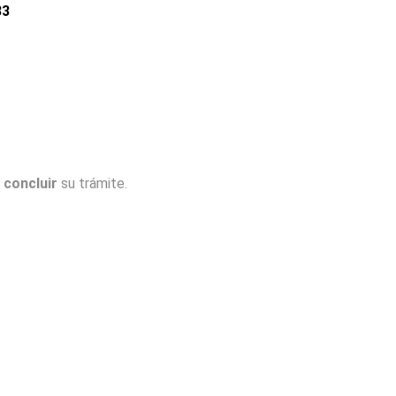
33
n
concluir
su trámite.