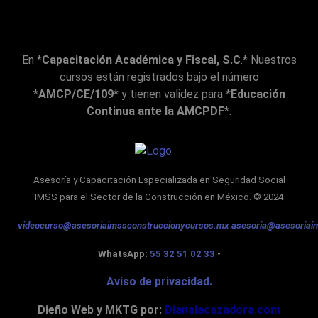
ante 
la 
expl
En *
Capacitación Académica y Fiscal, S.C
.* Nuestros
icac
cursos están registrados bajo el número
ión 
*
AMCP/CE/109
* y tienen validez para *
Educación
del 
Continua ante la AMCPDF
*.
exp
osit
or 
está
Asesoría y Capacitación Especializada en Seguridad Social
s 
IMSS
para el Sector de la Construcción en México. © 2024
func
ione
videocurso@asesoriaimssconstruccionycursos.mx
asesoria@asesoriai
s 
esté
WhatsApp:
55 32 51 02 33
-
n 
Aviso de privacidad.
des
habi
Dieño Web y MKTG por:
Dianalacazadora.com