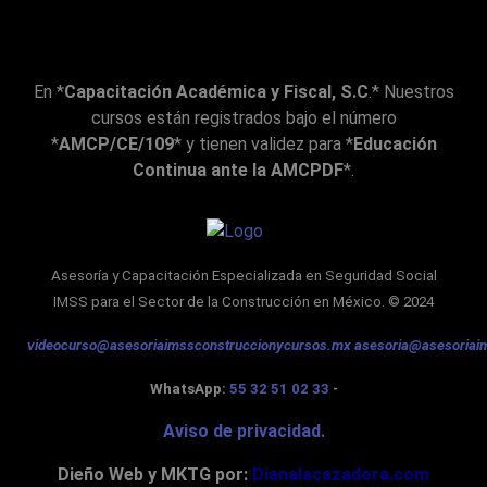
ante 
la 
expl
En *
Capacitación Académica y Fiscal, S.C
.* Nuestros
icac
cursos están registrados bajo el número
ión 
*
AMCP/CE/109
* y tienen validez para *
Educación
del 
Continua ante la AMCPDF
*.
exp
osit
or 
está
Asesoría y Capacitación Especializada en Seguridad Social
s 
IMSS
para el Sector de la Construcción en México. © 2024
func
ione
videocurso@asesoriaimssconstruccionycursos.mx
asesoria@asesoriai
s 
esté
WhatsApp:
55 32 51 02 33
-
n 
Aviso de privacidad.
des
habi
Dieño Web y MKTG por:
Dianalacazadora.com