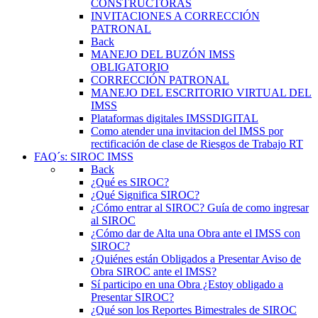
CONSTRUCTORAS
INVITACIONES A CORRECCIÓN
PATRONAL
Back
MANEJO DEL BUZÓN IMSS
OBLIGATORIO
CORRECCIÓN PATRONAL
MANEJO DEL ESCRITORIO VIRTUAL DEL
IMSS
Plataformas digitales IMSSDIGITAL
Como atender una invitacion del IMSS por
rectificación de clase de Riesgos de Trabajo RT
FAQ´s: SIROC IMSS
Back
¿Qué es SIROC?
¿Qué Significa SIROC?
¿Cómo entrar al SIROC? Guía de como ingresar
al SIROC
¿Cómo dar de Alta una Obra ante el IMSS con
SIROC?
¿Quiénes están Obligados a Presentar Aviso de
Obra SIROC ante el IMSS?
Sí participo en una Obra ¿Estoy obligado a
Presentar SIROC?
¿Qué son los Reportes Bimestrales de SIROC