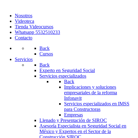
Nosotros
Videoteca
Tienda Videocursos
Whatsapp 5532510233
Contacto
Back
Cursos
Servicios
Back
Experto en Seguridad Social
Servicios especializados
Back
Implicaciones y soluciones
empresariales de la reforma
Infonavit
Servicios especializados en IMSS
para Constructoras
Empresas
Llenado y Presentación de SIROC
Asesoría Especialista en Seguridad Social en
México y Expertos en el Sector de la
Construcción SIROC