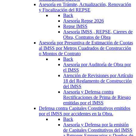
Asesoría en Trámite, Actualización, Renovación
y Fiscalización del REPSE
Back
Asesoría Repse 2026
Repse IMSS
Asesoría IMSS , REPSE, Cierres de
Obra, Contratos de Obra
Asesoría por Presuntiva de Estimación de Cuotas
al IMSS por Metros Cuadrados de Construcción
o Montos de Contrato
Back
Asesoría por Auditoría de Obra por
el IMSS
Atención de Revisiones por Artículo
18 del Reglamento de Construcción
del IMSS
Asesoría y Defensa contra
Rectificaciones de Prima de Riesgo
emitidas por el IMSS
Defensa contra Capitales Constitutivos emitidos
por el IMSS por accidentes en la Obra.
Back
Asesoría y Defensa por la emisión
de Capitales Constitutivos del IMSS
a Patrones Empresarios y Dueños de