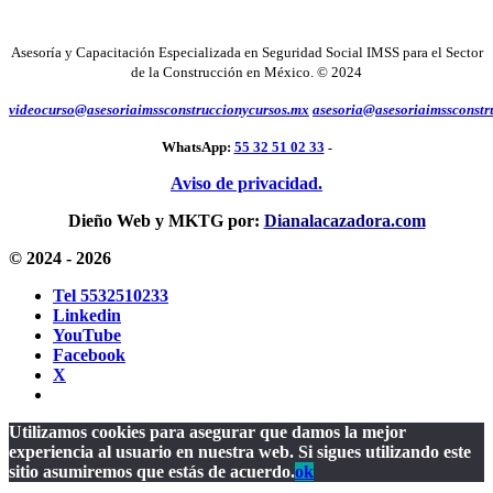
Asesoría y Capacitación Especializada en Seguridad Social IMSS
para el Sector
de la Construcción en México. © 2024
videocurso@asesoriaimssconstruccionycursos.mx
asesoria@asesoriaimssconstr
WhatsApp:
55 32 51 02 33
-
Aviso de privacidad.
Dieño Web y MKTG por:
Dianalacazadora.com
© 2024 - 2026
Tel 5532510233
Linkedin
YouTube
Facebook
X
Utilizamos cookies para asegurar que damos la mejor
experiencia al usuario en nuestra web. Si sigues utilizando este
sitio asumiremos que estás de acuerdo.
ok