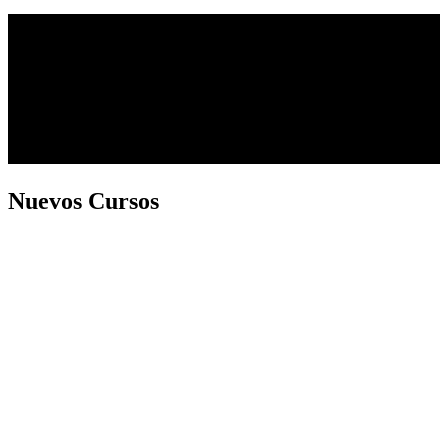
Nuevos Cursos
Próximos Cursos 2o Semestre 2026
1corre
2sr
FASAR Estratégico Con Relación Al IMSS Y Nómina