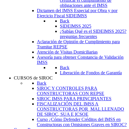
certificar el cumplimiento de
obligaciones ante el IMSS
Dictamen del IMSS Especial por Obra y por
Ejercicio Fiscal SIDEIMSS
Back
SIDEIMSS 2025
¿Sabías Qué es el SIDEIMSS 2025?
preguntas frecuentes
Aclaración de Opinión de Cumplimiento para
Tramitar REPSE
Atención de Visitas Domiciliarias
Asesoría para obtener Constancia de Validación
IMSS
Back
Liberación de Fondos de Garantía
CURSOS de SIROC
Back
SIROC Y CONTROLES PARA
CONSTRUCTORAS CON REPSE
SIROC IMSS PARA PRINCIPIANTES
FISCALIZACIÓN DEL IMSS A
CONSTRUCTORAS POR MAL LLENADO
DE SIROC, SUA E ICSOE
Curso ¿Cómo Defender Créditos del IMSS en
Constructoras con Omisiones Graves en SIROC?