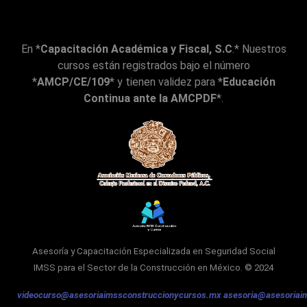
del 
exp
osit
En *
Capacitación Académica y Fiscal, S.C
.* Nuestros
or 
cursos están registrados bajo el número
está
*
AMCP/CE/109
* y tienen validez para *
Educación
s 
Continua ante la AMCPDF
*.
func
ione
s 
esté
n 
des
habi
litad
as. 
Ta
Asesoría y Capacitación Especializada en Seguridad Social
mbi
IMSS
para el Sector de la Construcción en México. © 2024
én 
videocurso@asesoriaimssconstruccionycursos.mx
asesoria@asesoriai
se 