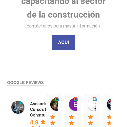
capacitando al sector
de la construcción
contáctenos para mayor información.
AQUÍ
GOOGLE REVIEWS
MONICA CASTILLO SALAS
Estefania Cuara
Mario Alber
Lu
Asesoría y
20:31 01 Aug 25
01:31 31 Jul 25
19:52 30 Jul 
17
Cursos IMSS
Construcción
4.9