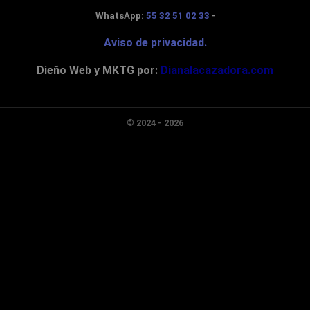
pod
WhatsApp:
55 32 51 02 33
-
ría 
con
Aviso de privacidad.
side
Dieño Web y MKTG por:
Dianalacazadora.com
rar 
que 
nos 
den 
© 2024 - 2026
acc
eso 
a la 
gra
baci
ón 
aun
que 
sea 
de 
ma