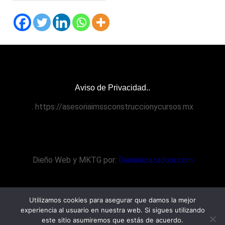
Aviso de Privacidad..
. https://asesoriaimssconstruccionycursos.mx
Dieño Web y MKTG por:
Dianalacazadora.com
© 2007 - 2026 Asesoría IMSS Construcción
Utilizamos cookies para asegurar que damos la mejor
experiencia al usuario en nuestra web. Si sigues utilizando
este sitio asumiremos que estás de acuerdo.