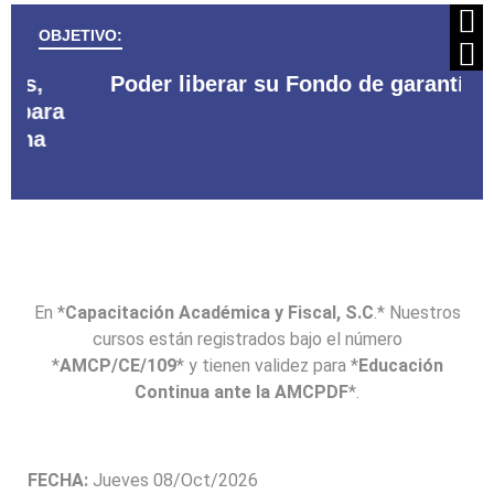
OBJETIVO:
Poder liberar su Fondo de garantía.
En
f
qu
Co
En *
Capacitación Académica y Fiscal, S.C
.* Nuestros
cursos están registrados bajo el número
*
AMCP/CE/109
* y tienen validez para *
Educación
Continua ante la AMCPDF
*.
FECHA:
Jueves 08/Oct/2026