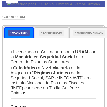
CURRICULUM
• ACADEMIA
• EXPERIENCIA
• ASESORIA FISCAL
Experto en temas relacionados con el IMSS y
construcción
Conozca +
• Licenciado en Contaduría por la
UNAM
con
la
Maestría en Seguridad Social
en el
Centro de Estudios Superiores.
•
Catedrático
a Nivel
Maestría
en la
Asignatura “
Régimen Jurídico
de la
Seguridad Social, SAR e INFONAVIT” en el
Instituto Nacional de Estudios Fiscales
(INEF) con sede en Tuxtla Gutiérrez,
Chiapas.
Conozca +