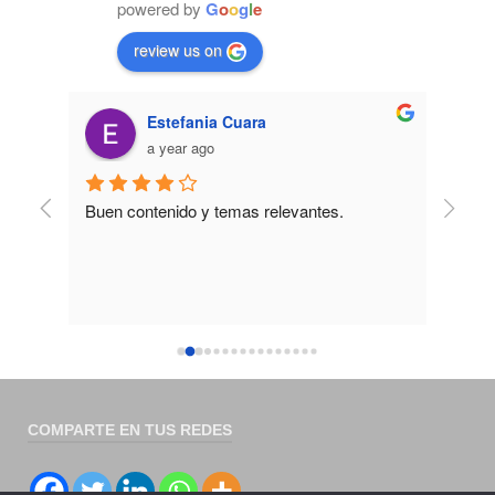
powered by
G
o
o
g
l
e
review us on
Estefania Cuara
a year ago
Buen contenido y temas relevantes.
La ca
ble y 
expli
urso
Sería
pregu
explic
estén
consi
graba
30 dí
COMPARTE EN TUS REDES
es nec
anota