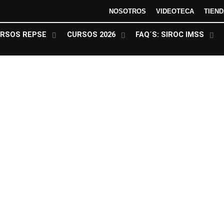
NOSOTROS
VIDEOTECA
TIEN
RSOS REPSE
CURSOS 2026
FAQ´S: SIROC IMSS
Próximos Cursos 2o Semestre 2026
1corre