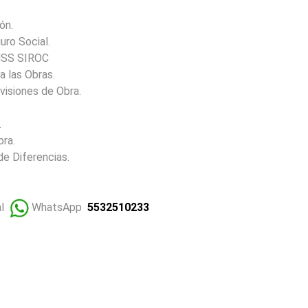
ón.
uro Social.
IMSS SIROC
a las Obras.
visiones de Obra.
.
bra.
de Diferencias.
al
WhatsApp
5532510233